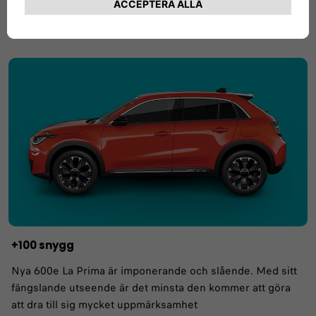
+100 snygg
Nya 600e La Prima är imponerande och slående. Med sitt
fängslande utseende är det minsta den kommer att göra
att dra till sig mycket uppmärksamhet