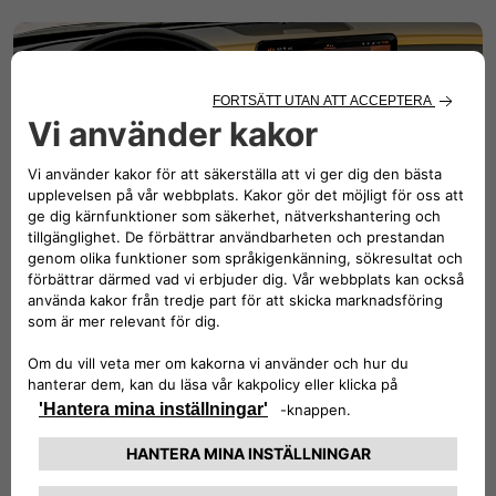
Färgterapi​
Förbättra ditt humör med färgterapin som din nya 600e
erbjuder! Du har 64 möjliga kombinationer, det vill säga 64
gånger fler förändringar för att ha en bra dag, varje dag!