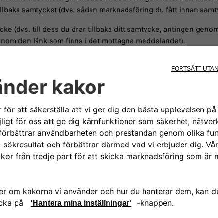
illbaka samtycket (dvs. sådan marknadsföring du fått innan samty
cke (dvs. till dess du drar tillbaka ditt samtycke, antingen gen
nom den länk som finns i det mottagna meddelandet).
respektive aktivitet, lämnas dina personuppgifter ut till följande 
årt uppdrag som personuppgiftsbiträden, så som interna och ext
het eller om det krävs enligt lag eller myndighetsbeslut.om vi, 
med tredje parter i samband med sådan försäljning. Sådan delnin
ten för att kunna genomföra en försäljning av denna.
 EU/EES
dlas inom EU/EES. Men, i förhållande till vissa tjänster från v
 en överföring av personuppgifter till ett tredje land, vidtar vi l
en: