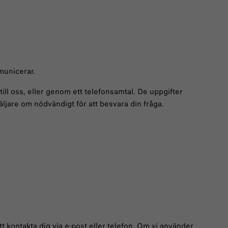
municerar.
ill oss, eller genom ett telefonsamtal. De uppgifter
ljare om nödvändigt för att besvara din fråga.
kontakta dig via e-post eller telefon. Om vi använder