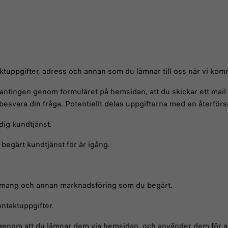
tuppgifter, adress och annan som du lämnar till oss när vi kom
ntingen genom formuläret på hemsidan, att du skickar ett mail t
svara din fråga. Potentiellt delas uppgifterna med en återförsä
dig kundtjänst.
 begärt kundtjänst för är igång.
enemang och annan marknadsföring som du begärt.
ntaktuppgifter.
genom att du lämnar dem via hemsidan, och använder dem för att 