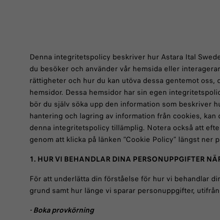
Denna integritetspolicy beskriver hur Astara Ital Swede
du besöker och använder vår hemsida eller interagerar 
rättigheter och hur du kan utöva dessa gentemot oss, d
hemsidor. Dessa hemsidor har sin egen integritetspoli
bör du själv söka upp den information som beskriver hu
hantering och lagring av information från cookies, kan 
denna integritetspolicy tillämplig. Notera också att e
genom att klicka på länken ”Cookie Policy” längst ner
1. HUR VI BEHANDLAR DINA PERSONUPPGIFTER N
För att underlätta din förståelse för hur vi behandlar d
grund samt hur länge vi sparar personuppgifter, utifr
- Boka provkörning