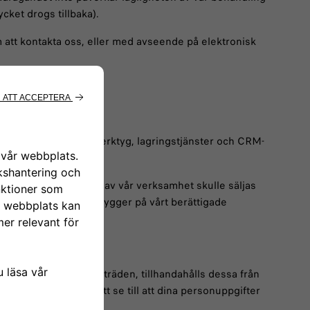
cket drogs tillbaka).
om att kontakta oss, eller med avseende på elektronisk
aktörer:
erna kommunikationsverktyg, lagringstjänster och CRM-
eller en betydande del av vår verksamhet skulle säljas
g av personuppgifter bygger på vårt berättigade
åra personuppgiftsbiträden, tillhandahålls dessa från
ämpliga åtgärder för att se till att dina personuppgifter