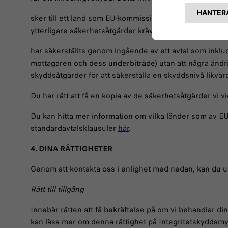
sker till ett land som EU-kommissionen har bedömt säkers
ytterligare säkerhetsåtgärder krävs; eller
har säkerställts genom ingående av ett avtal som inkl
mottagaren och dess underbiträde) utan att några ändrin
skyddsåtgärder för att säkerställa en skyddsnivå likvä
Du har rätt att få en kopia av de säkerhetsåtgärder vi v
Du kan hitta mer information om vilka länder som av
standardavtalsklausuler
här
.
4. DINA RÄTTIGHETER
Genom att kontakta oss i enlighet med nedan, kan du ut
Rätt till tillgång
Innebär rätten att få bekräftelse på om vi behandlar dina
kan läsa mer om denna rättighet på Integritetskyddsm