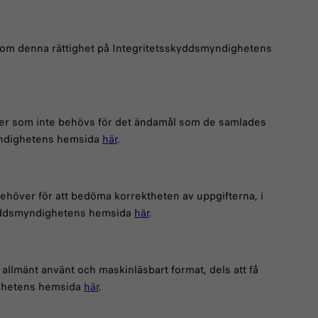
er om denna rättighet på Integritetsskyddsmyndighetens
fter som inte behövs för det ändamål som de samlades
smyndighetens hemsida
här
.
behöver för att bedöma korrektheten av uppgifterna, i
skyddsmyndighetens hemsida
här
.
, allmänt använt och maskinläsbart format, dels att få
ighetens hemsida
här
.