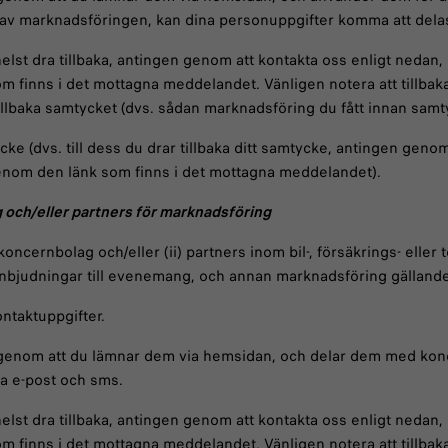
n av marknadsföringen, kan dina personuppgifter komma att dela
helst dra tillbaka, antingen genom att kontakta oss enligt neda
finns i det mottagna meddelandet. Vänligen notera att tillbaka
illbaka samtycket (dvs. sådan marknadsföring du fått innan samty
cke (dvs. till dess du drar tillbaka ditt samtycke, antingen gen
nom den länk som finns i det mottagna meddelandet).
g och/eller partners för marknadsföring
 koncernbolag och/eller (ii) partners inom bil-, försäkrings- eller
, inbjudningar till evenemang, och annan marknadsföring gällande
ntaktuppgifter.
 genom att du lämnar dem via hemsidan, och delar dem med konce
via e-post och sms.
helst dra tillbaka, antingen genom att kontakta oss enligt neda
finns i det mottagna meddelandet. Vänligen notera att tillbaka