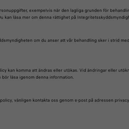
rsonuppgifter, exempelvis när den lagliga grunden för behandlin
 Du kan läsa mer om denna rättighet på Integritetsskyddsmynd
skyddsmyndigheten om du anser att vår behandling sker i strid me
olicy kan komma att ändras eller utökas. Vid ändringar eller utö
s bör läsa igenom denna information.
spolicy, vänligen kontakta oss genom e-post på adressen privacy.