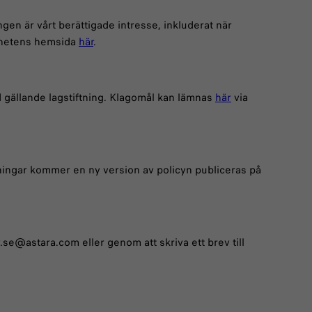
gen är vårt berättigade intresse, inkluderat när
ighetens hemsida
här
.
d gällande lagstiftning. Klagomål kan lämnas
här
via
kningar kommer en ny version av policyn publiceras på
se@astara.com eller genom att skriva ett brev till