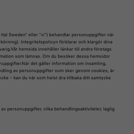
 Ital Sweden” eller “vi”) behandlar personuppgifter när
rning). Integritetspolicyn förklarar och klargör dina
rig.Vår hemsida innehåller länkar till andra företags
information som lämnas. Om du besöker dessa hemsidor
uppgifter.När det gäller information om insamling,
andling av personuppgifter som sker genom cookies, är
cke – kan du när som helst dra tillbaka ditt samtycke
av personuppgifter, vilka behandlingsaktiviteter, laglig