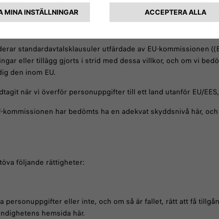
täller en adekvat skyddsnivå, vilket innebär att personuppgifter 
uderar standardavtalsklausuler utfärdade av EU-kommissionen ((
gar eller tillägg gjorts i strid med dessa villkor, och om vi b
rdig den inom EU.
idtagit när vi överför personuppgifter till ett land utanför EU/EE
 EU-kommissionen har bedömts ha en adekvat skyddsnivå här, o
öva följande rättigheter:
 personuppgifter eller inte, och om så är fallet, rätt att få till
yndighetens hemsida här.