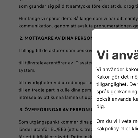
som grundar sig på ditt samtycke före det att du drog t
Hur länge vi sparar dem: Så länge som vi har ditt samty
kommunikation, genom att avsluta prenumerationen ge
2. MOTTAGARE AV DINA PERSONUPPGIFTER
I tillägg till de aktörer som beskrivs enligt ovan under 
till tjänsteleverantörer av IT-system som agerar på v
system.
till myndigheter vid utredningar om misstänkt brottslig
till en tredje part, skulle dina personuppgifter delas 
intresse av att kunna lämna ut uppgifter om verksamhe
3. ÖVERFÖRINGAR AV PERSONUPPGIFTER UTANFÖR
Som utgångspunkt kommer dina personuppgifter att behan
länder utanför EU/EES (ett s.k. tredje land). När det sker
får ett tillräckligt skydd. Detta inkluderar att överföring