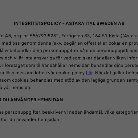
INTEGRITETSPOLICY – ASTARA ITAL SWEDEN AB
n AB, org. nr. 556793-5282, Färögatan 33, 164 51 Kista (“Astara
med oss genom denna (exv. begär en offert eller bokar en provkö
å vi behandlar dina personuppgifter så som personuppgiftsansva
cy och vi är inte ansvariga för vad som sker där eller vilken 
r företaget som tillhandahåller hemsidan behandlar dina person
du läsa mer om detta i vår cookie policy
här
. När det gäller beh
ftersom cookies behandlas med stöd av den lagliga grunden samty
 på vår hemsida.
ÄR DU ANVÄNDER HEMSIDAN
ina personuppgifter, beskriver vi nedan ändamål, vilka kategorier 
ån hur du använder hemsidan.