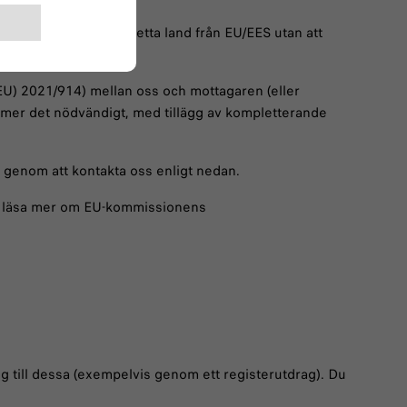
kan flöda fritt till detta land från EU/EES utan att
EU) 2021/914) mellan oss och mottagaren (eller
edömer det nödvändigt, med tillägg av kompletterande
S, genom att kontakta oss enligt nedan.
ch läsa mer om EU-kommissionens
gång till dessa (exempelvis genom ett registerutdrag). Du