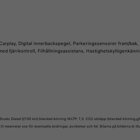
Carplay, Digital innerbackspegel, Parkeringssensorer fram/bak,
d fjärrkontroll, Filhållningsassistans, Hastighetskyltigenkänn
 Scudo Diesel (l/100 km) blandad körning WLTP: 7,3. CO2-utsläpp (blandad körning,g/k
.Vi reserverar oss för eventuella ändringar, avvikelser och fel. Bilarna på bilderna är il