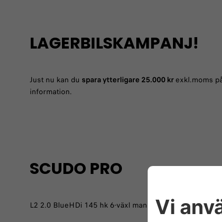
LAGERBILSKAMPANJ!
Just nu kan du
spara ytterligare 25.000 kr
exkl.moms på 
information.
SCUDO PRO
L2 2.0 BlueHDi 145 hk 6-växl man