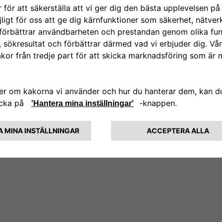
, Skjutdörr på högersida, 2 sits passagerarsoffa med förvaring
känning, Aktiv nödbroms, Helljusassistans m.m