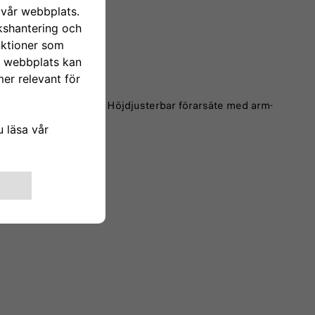
sutrymme, Farthållare, Höjdjusterbar förarsäte med arm-