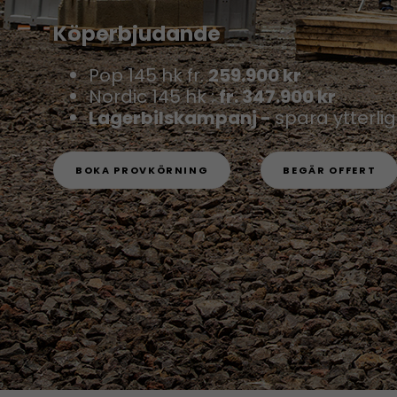
Köperbjudande
Pop 145 hk fr.
259.900 kr
Nordic 145 hk :
fr. 347.900 kr
Lagerbilskampanj -
spara ytterli
BOKA PROVKÖRNING
BEGÄR OFFERT