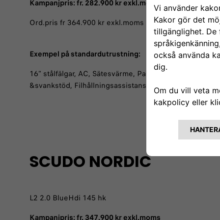
Kampanjpris: fr. 282.900 kr exkl.moms
Ord.pris fr 364.900 kr exkl.moms
Exempel på standardutrustning:
16” stålfälgar, AC, Sätesvärme, Parkeringssensorer bak
&svankstöd, Filhållningsassistans, Hastighetskyltigen
SCUDO NORDIC
L2 2.0 BlueHdi 145 hk
Kampanjpris: fr. 347.900 kr exkl.moms