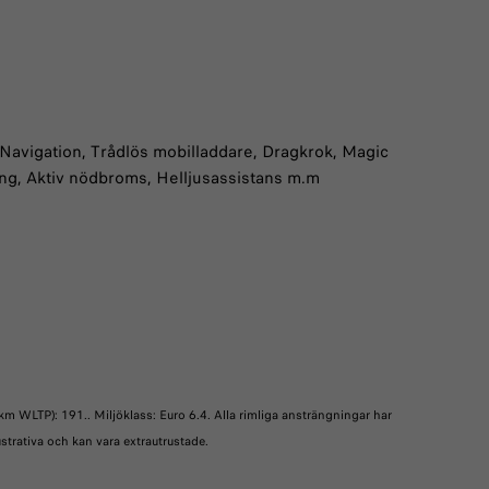
 Navigation, Trådlös mobilladdare, Dragkrok, Magic
ing, Aktiv nödbroms, Helljusassistans m.m
m WLTP): 191.. Miljöklass: Euro 6.4. Alla rimliga ansträngningar har
lustrativa och kan vara extrautrustade.