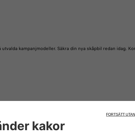
utvalda kampanjmodeller. Säkra din nya skåpbil redan idag. Kont